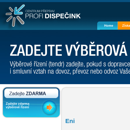
Home
Získa
Zadejte zdarma
výběrové řízení
Eni