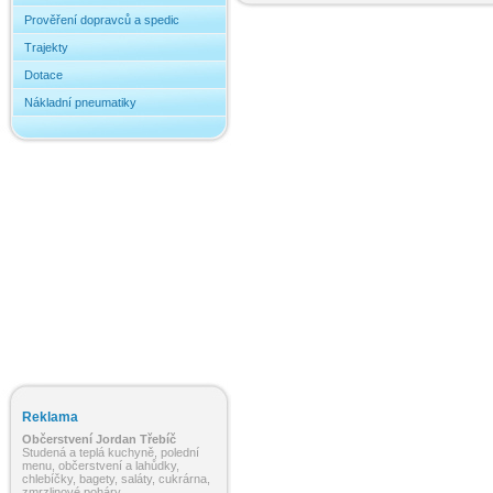
Prověření dopravců a spedic
Trajekty
Dotace
Nákladní pneumatiky
Reklama
Občerstvení Jordan Třebíč
Studená a teplá kuchyně, polední
menu, občerstvení a lahůdky,
chlebíčky, bagety, saláty, cukrárna,
zmrzlinové poháry