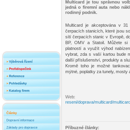
Multicard je tou správnou vol
jedná o firemní auta nebo nákl
rodinný podnik.
Multicard je akceptována v 3
čerpacích stanicích, které jsou s
sítí čerpacích stanic v Evropě, do
BP, OMV a Statoil. Můžete si 
platností a využít výhod nabíze
vybrat, zda s vaší kartou bude 
další příslušenství, produkty a slu
>
Výběrová řízení
Kromě toho je možné tankovací k
>
Profidispečink
mýtné, poplatky za tunely, mosty 
+
Reference
>
Pohledávky
>
Katalog firem
Web
reseni/doprava/multicard/multicar
Články
Dopravní informace
Příbuzné články:
Základy pro dopravce