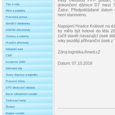
trasy metodou PPP podaří, vy
Tipy a rady
dokončení dálnice D7 mezi 
Žatce. Předpokládané datum 
Mýto a poplatky
není stanoveno.
Právnická pomoc
Spediční databanky
Napojení Hradce Králové na dá
Důležité dokumenty
by mělo být hotové do léta 20
začít stavět navazující úsek d
Výstavy a veletrhy
roky později příhraniční úsek z
Hraniční přechody
Nákladní auta
Zdroj:logistika.ihned.cZ
CMR
Incoterms 2000
Datum: 07.10.2016
Náhradní díly
Svazy dopravy a logistiky
Pracovní místa
GPS Sledování nákladu
Bazar nákladních vozidel
Tankovací karty
Školení
Registr vozidel