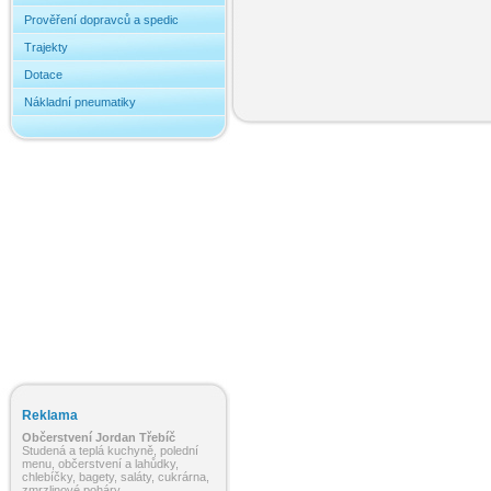
Prověření dopravců a spedic
Trajekty
Dotace
Nákladní pneumatiky
Reklama
Občerstvení Jordan Třebíč
Studená a teplá kuchyně, polední
menu, občerstvení a lahůdky,
chlebíčky, bagety, saláty, cukrárna,
zmrzlinové poháry