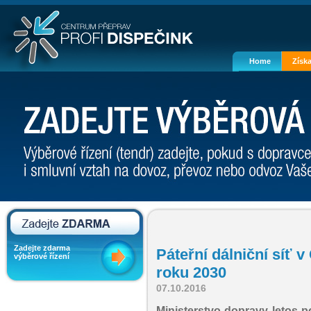
Home
Získa
Zadejte zdarma
Páteřní dálniční síť 
výběrové řízení
roku 2030
07.10.2016
Ministerstvo dopravy letos p