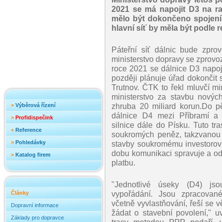
2021 se má napojit D3 na ra
mělo být dokončeno spojení
hlavní síť by měla být podle r
Páteřní síť dálnic bude zpro
ministerstvo dopravy se zprov
roce 2021 se dálnice D3 napojí
později plánuje úřad dokončit
Trutnov. ČTK to řekl mluvčí m
ministerstvo za stavbu nových 
zhruba 20 miliard korun.Do pě
>
Výběrová řízení
dálnice D4 mezi Příbramí a 
>
Profidispečink
silnice dále do Písku. Tuto tr
+
Reference
soukromých peněz, takzvanou
>
Pohledávky
stavby soukromému investorov
dobu komunikaci spravuje a od 
>
Katalog firem
platbu.
"Jednotlivé úseky (D4) js
vypořádání. Jsou zpracovan
Články
včetně vyvlastňování, řeší se
Dopravní informace
žádat o stavební povolení," u
Základy pro dopravce