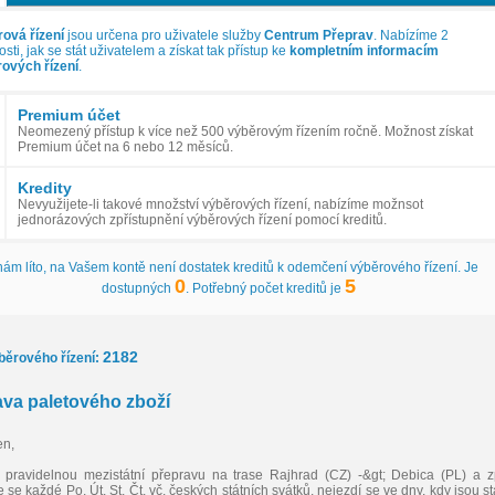
ová řízení
jsou určena pro uživatele služby
Centrum Přeprav
. Nabízíme 2
ti, jak se stát uživatelem a získat tak přístup ke
kompletním informacím
ových řízení
.
Premium účet
Neomezený přístup k více než 500 výběrovým řízením ročně. Možnost získat
Premium účet na 6 nebo 12 měsíců.
Kredity
Nevyužijete-li takové množství výběrových řízení, nabízíme možnsot
jednorázových zpřístupnění výběrových řízení pomocí kreditů.
nám líto, na Vašem kontě není dostatek kreditů k odemčení výběrového řízení. Je
0
5
dostupných
. Potřebný počet kreditů je
2182
běrového řízení:
va paletového zboží
en,
pravidelnou mezistátní přepravu na trase Rajhrad (CZ) -&gt; Debica (PL) a z
 se každé Po, Út, St, Čt, vč. českých státních svátků, nejezdí se ve dny, kdy jsou st