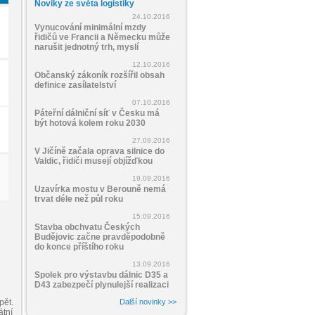
Noviky ze světa logistiky
24.10.2016
Vynucování minimální mzdy
řidičů ve Francii a Německu může
narušit jednotný trh, myslí
12.10.2016
Občanský zákoník rozšířil obsah
definice zasílatelství
07.10.2016
Páteřní dálniční síť v Česku má
být hotová kolem roku 2030
27.09.2016
V Jičíně začala oprava silnice do
Valdic, řidiči musejí objížďkou
19.09.2016
Uzavírka mostu v Berouně nemá
trvat déle než půl roku
15.09.2016
Stavba obchvatu Českých
Budějovic začne pravděpodobně
do konce příštího roku
13.09.2016
Spolek pro výstavbu dálnic D35 a
D43 zabezpečí plynulejší realizaci
pět.
Další novinky >>
átní