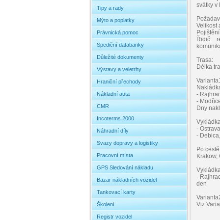
svátky v 
Tipy a rady
Požadavk
Mýto a poplatky
Velikost
Pojištěn
Právnická pomoc
Řidič: r
Spediční databanky
komunika
Důležité dokumenty
Trasa:
Délka tr
Výstavy a veletrhy
Varianta
Hraniční přechody
Nakládka
Nákladní auta
- Rajhrad
- Modřice
CMR
Dny naklá
Incoterms 2000
Vykládka
- Ostrava
Náhradní díly
- Debica,
Svazy dopravy a logistiky
Po cestě
Pracovní místa
Krakow, 
GPS Sledování nákladu
Vykládka
- Rajhra
Bazar nákladních vozidel
den
Tankovací karty
Varianta
Viz Vari
Školení
Registr vozidel