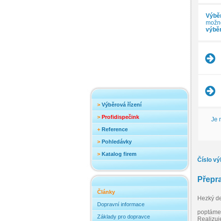
Výběr
možnos
výběr
>
Výběrová řízení
>
Profidispečink
Je 
+
Reference
>
Pohledávky
>
Katalog firem
Číslo vý
Přepra
Články
Hezký d
Dopravní informace
poptáme 
Základy pro dopravce
Realizuje