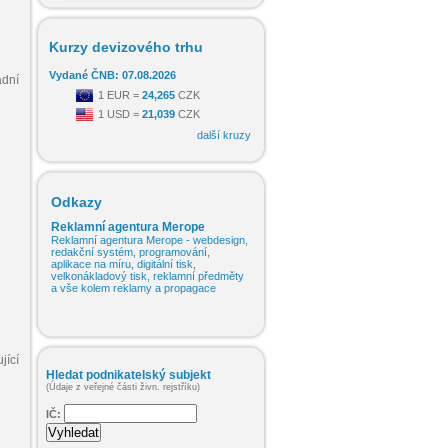
Kurzy devizového trhu
Vydané ČNB: 07.08.2026
adní
1 EUR =
24,265
CZK
1 USD =
21,039
CZK
další kruzy
Odkazy
Reklamní agentura Merope
Reklamní agentura Merope - webdesign,
redakční systém, programování,
aplikace na míru, digitální tisk,
velkonákladový tisk, reklamní předměty
a vše kolem reklamy a propagace
jící
Hledat podnikatelský subjekt
(Údaje z veřejné části živn. rejstříku)
IČ: