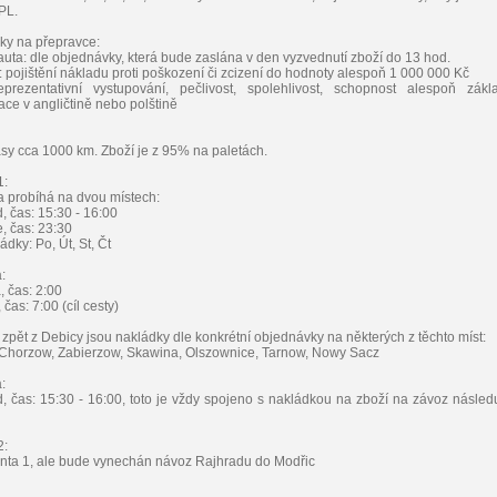
PL.
y na přepravce:
 auta: dle objednávky, která bude zaslána v den vyzvednutí zboží do 13 hod.
í: pojištění nákladu proti poškození či zcizení do hodnoty alespoň 1 000 000 Kč
eprezentativní vystupování, pečlivost, spolehlivost, schopnost alespoň zákl
ce v angličtině nebo polštině
asy cca 1000 km. Zboží je z 95% na paletách.
1:
 probíhá na dvou místech:
, čas: 15:30 - 16:00
, čas: 23:30
dky: Po, Út, St, Čt
:
, čas: 2:00
 čas: 7:00 (cíl cesty)
 zpět z Debicy jsou nakládky dle konkrétní objednávky na některých z těchto míst:
Chorzow, Zabierzow, Skawina, Olszownice, Tarnow, Nowy Sacz
:
d, čas: 15:30 - 16:00, toto je vždy spojeno s nakládkou na zboží na závoz následu
2:
anta 1, ale bude vynechán návoz Rajhradu do Modřic