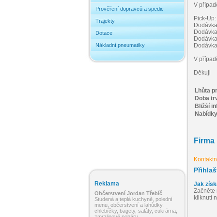
V případ
Prověření dopravců a spedic
Pick-Up: 
Trajekty
Dodávka:
Dodávka:
Dotace
Dodávka:
Nákladní pneumatiky
Dodávka:
V případ
Děkuji
Lhůta p
Doba tr
Bližší i
Nabídky 
Firma
Kontaktní
Přihla
Reklama
Jak získ
Začněte 
Občerstvení Jordan Třebíč
kliknutí
Studená a teplá kuchyně, polední
menu, občerstvení a lahůdky,
chlebíčky, bagety, saláty, cukrárna,
zmrzlinové poháry