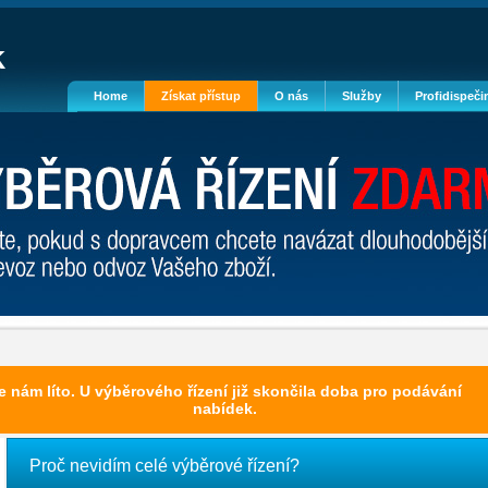
Home
Získat přístup
O nás
Služby
Profidispeči
e nám líto. U výběrového řízení již skončila doba pro podávání
nabídek.
Proč nevidím celé výběrové řízení?