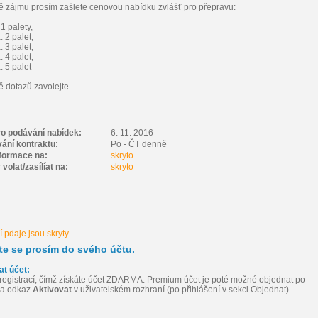
ě zájmu prosím zašlete cenovou nabídku zvlášť pro přepravu:
1 palety,
 2 palet,
 3 palet,
 4 palet,
 5 palet
ě dotazů zavolejte.
ro podávání nabídek:
6. 11. 2016
vání kontraktu:
Po - ČT denně
nformace na:
skryto
volat/zasílíat na:
skryto
 pdaje jsou skryty
šte se prosím do svého účtu.
at účet:
registrací, čímž získáte účet ZDARMA. Premium účet je poté možné objednat po
 na odkaz
Aktivovat
v uživatelském rozhraní (po přihlášení v sekci Objednat).