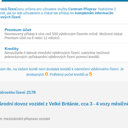
ová řízení
jsou určena pro uživatele služby
Centrum Přeprav
. Nabízíme 2
ti, jak se stát uživatelem a získat tak přístup ke
kompletním informacím
ových řízení
.
Premium účet
Neomezený přístup k více než 500 výběrovým řízením ročně. Možnost získat
Premium účet na 6 nebo 12 měsíců.
Kredity
Nevyužijete-li takové množství výběrových řízení, nabízíme možnsot
jednorázových zpřístupnění výběrových řízení pomocí kreditů.
nám líto, na Vašem kontě není dostatek kreditů k odemčení výběrového řízení. Je
0
5
dostupných
. Potřebný počet kreditů je
2178
běrového řízení:
rodní dovoz vozidel z Velké Británie, cca 3 - 4 vozy měsíčn
: mezinárodní přepravu vozidel