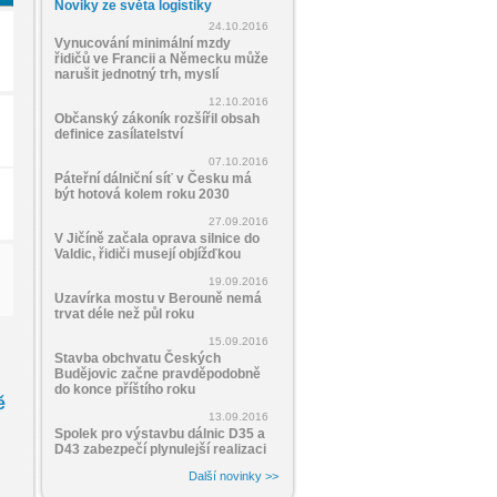
Noviky ze světa logistiky
24.10.2016
Vynucování minimální mzdy
řidičů ve Francii a Německu může
narušit jednotný trh, myslí
12.10.2016
Občanský zákoník rozšířil obsah
definice zasílatelství
07.10.2016
Páteřní dálniční síť v Česku má
být hotová kolem roku 2030
27.09.2016
V Jičíně začala oprava silnice do
Valdic, řidiči musejí objížďkou
19.09.2016
Uzavírka mostu v Berouně nemá
trvat déle než půl roku
15.09.2016
Stavba obchvatu Českých
Budějovic začne pravděpodobně
do konce příštího roku
ě
13.09.2016
Spolek pro výstavbu dálnic D35 a
D43 zabezpečí plynulejší realizaci
Další novinky >>