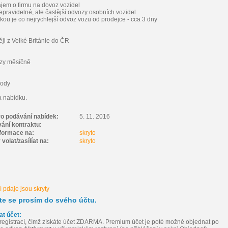
jem o firmu na dovoz vozidel
nepravidelné, ale častější odvozy osobních vozidel
kou je co nejrychlejší odvoz vozu od prodejce - cca 3 dny
ěji z Velké Británie do ČR
vozy měsíčně
hody
a nabídku.
ro podávání nabídek:
5. 11. 2016
vání kontraktu:
nformace na:
skryto
volat/zasílíat na:
skryto
 pdaje jsou skryty
šte se prosím do svého účtu.
at účet:
registrací, čímž získáte účet ZDARMA. Premium účet je poté možné objednat po