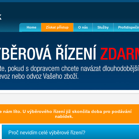
Home
Získat přístup
O nás
Služby
Profidispeči
e nám líto. U výběrového řízení již skončila doba pro podávání
nabídek.
Proč nevidím celé výběrové řízení?