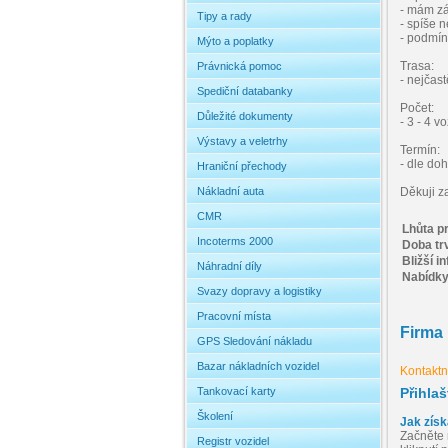
- mám zá
Tipy a rady
- spíše 
- podmín
Mýto a poplatky
Trasa:
Právnická pomoc
- nejčast
Spediční databanky
Počet:
Důležité dokumenty
- 3 - 4 
Výstavy a veletrhy
Termín:
- dle do
Hraniční přechody
Nákladní auta
Děkuji z
CMR
Lhůta p
Incoterms 2000
Doba tr
Bližší i
Náhradní díly
Nabídky 
Svazy dopravy a logistiky
Pracovní místa
Firma
GPS Sledování nákladu
Bazar nákladních vozidel
Kontaktní
Tankovací karty
Přihla
Školení
Jak získ
Začněte 
Registr vozidel