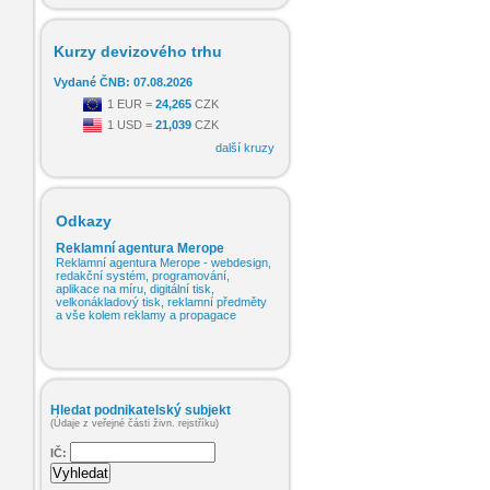
Kurzy devizového trhu
Vydané ČNB: 07.08.2026
1 EUR =
24,265
CZK
1 USD =
21,039
CZK
další kruzy
Odkazy
Reklamní agentura Merope
Reklamní agentura Merope - webdesign,
redakční systém, programování,
aplikace na míru, digitální tisk,
velkonákladový tisk, reklamní předměty
a vše kolem reklamy a propagace
Hledat podnikatelský subjekt
(Údaje z veřejné části živn. rejstříku)
IČ: