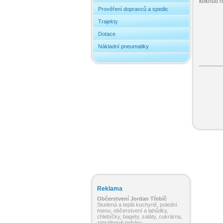
kliknutí
Prověření dopravců a spedic
Trajekty
Dotace
Nákladní pneumatiky
Reklama
Občerstvení Jordan Třebíč
Studená a teplá kuchyně, polední
menu, občerstvení a lahůdky,
chlebíčky, bagety, saláty, cukrárna,
zmrzlinové poháry