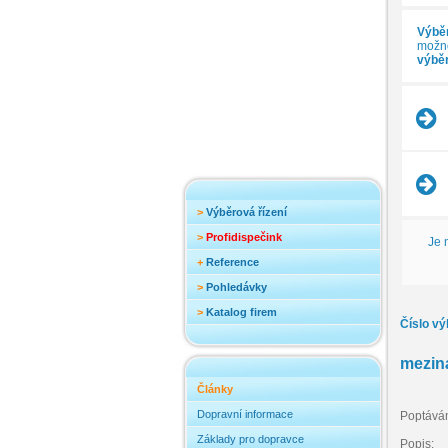
Výběr
možnos
výběr
>
Výběrová řízení
>
Profidispečink
Je 
+
Reference
>
Pohledávky
>
Katalog firem
Číslo vý
meziná
Články
Dopravní informace
Poptávám
Základy pro dopravce
Popis: